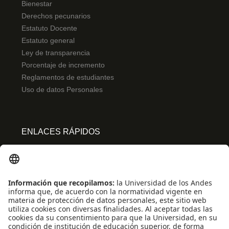
Bienestar
Derechos pecunarios
Estatuto Docente
Estatuto general
Ley de transparencia
Porcentaje de incremento
Reglamentos de estudiantes
Uso de datos Personales
ENLACES RÁPIDOS
Centro de español
Conecta-TE
Convivencia y transparencia
Emergencias: Extensión 0000
Eventos destacados
Mapa del Sitio
Multimedia