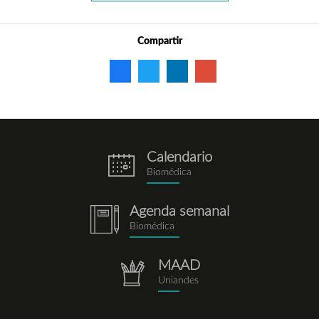
Compartir
Calendario
eventos.png
Biomédica
Agenda semanal
notebook.png
Biomédica
MAAD
repositorio.png
Uniandes