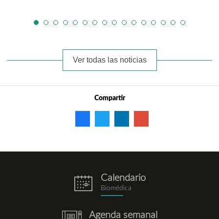
Ver todas las noticias
Compartir
Calendario
eventos.png
Biomédica
Agenda semanal