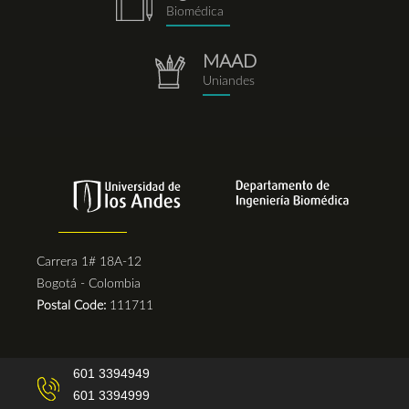
notebook.png
Biomédica
MAAD
repositorio.png
Uniandes
Carrera 1# 18A-12
Bogotá - Colombia
Postal Code:
111711
601 3394949
601 3394999