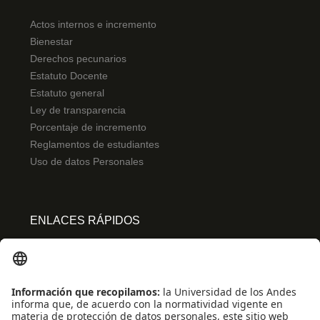
Actos internos e incremento
Bienestar
Derechos pecunarios
Estatuto Docente
Estatuto general
Ley de transparencia
Porcentaje de incremento
Reglamentos de estudiantes
Uso de datos Personales
ENLACES RÁPIDOS
Centro de español
Conecta-TE
Convivencia y transparencia
Emergencias: Extensión 0000