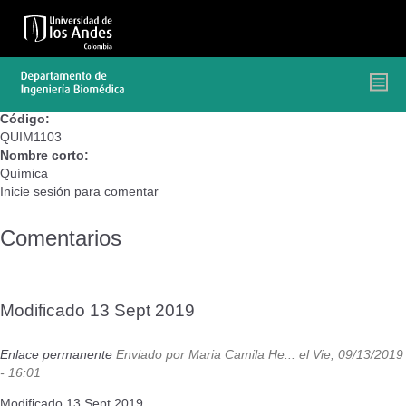
Pasar
al
contenido
principal
Código:
QUIM1103
Nombre corto:
Química
Inicie sesión
para comentar
Comentarios
Modificado 13 Sept 2019
Enlace permanente
Enviado por
Maria Camila He...
el Vie, 09/13/2019
- 16:01
Modificado 13 Sept 2019