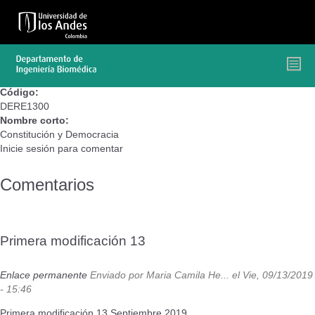
Pasar
al
contenido
principal
Código:
DERE1300
Nombre corto:
Constitución y Democracia
Inicie sesión
para comentar
Comentarios
Primera modificación 13
Enlace permanente
Enviado por
Maria Camila He...
el Vie, 09/13/2019
- 15:46
Primera modificación 13 Septiembre 2019