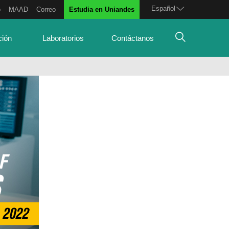
Español
o
MAAD
Correo
Estudia en Uniandes
ción
Laboratorios
Contáctanos