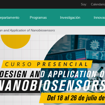
Soy:
Calendari
Departamento
Programas
Investigación
Innova
gn and Application of Nanobiosensors