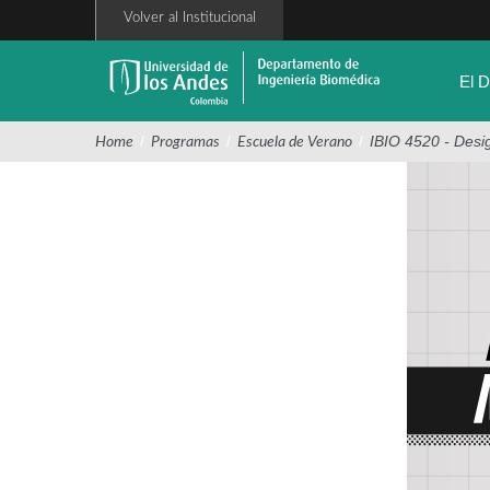
Pasar
Volver al Institucional
al
contenido
principal
El 
/
/
/
IBIO 4520 - Desi
Home
Programas
Escuela de Verano