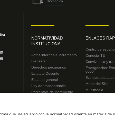
Biomédica
NORMATIVIDAD
ENLACES RÁP
INSTITUCIONAL
Centro de españo
49
Actos internos e incremento
Conecta-TE
99
Bienestar
Convivencia y tra
Derechos pecunarios
Emergencias: Ext
0000
Estatuto Docente
Eventos destacad
Estatuto general
Mapa del Sitio
Ley de transparencia
Multimedia
Porcentaje de incremento
Noticias
Reglamentos de estudiantes
Preguntas frecue
Uso de datos Personales