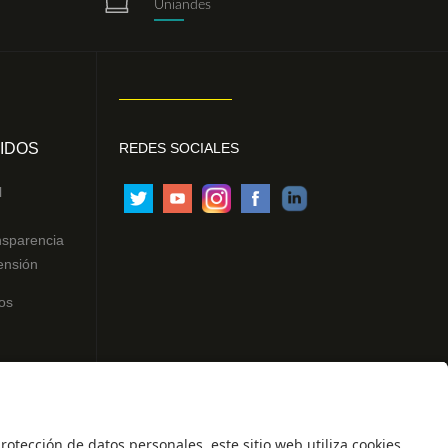
Uniandes
IDOS
REDES SOCIALES
l
nsparencia
ensión
os
ntes