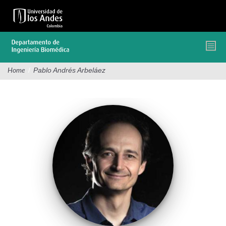
Pasar
al
contenido
principal
/
Pablo Andrés Arbeláez
Home