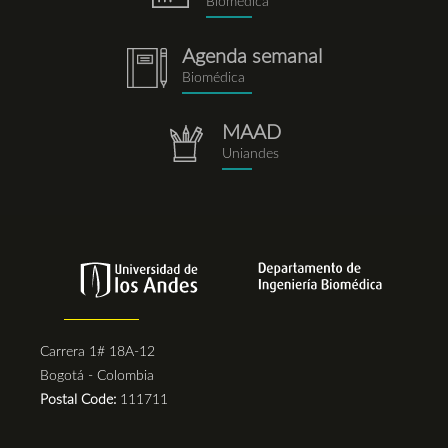
Biomédica
Agenda semanal
notebook.png
Biomédica
MAAD
repositorio.png
Uniandes
Carrera 1# 18A-12
Bogotá - Colombia
Postal Code:
111711