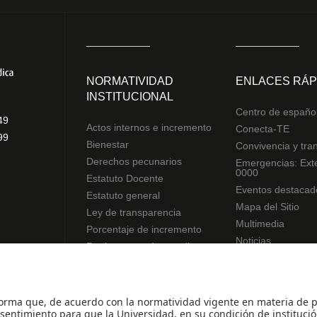
NORMATIVIDAD
ENLACES RÁP
INSTITUCIONAL
Centro de españo
49
Actos internos e incremento
Conecta-TE
99
Bienestar
Convivencia y tra
Derechos pecunarios
Emergencias: Ext
0000
Estatuto Docente
Eventos destacad
Estatuto general
Mapa del Sitio
Ley de transparencia
Multimedia
Porcentaje de incremento
Noticias
Reglamentos de estudiantes
Preguntas frecue
Uso de datos Personales