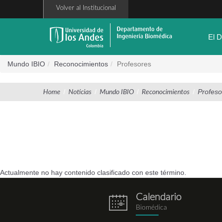
Pasar
Volver al Institucional
al
contenido
principal
El 
Mundo IBIO
Reconocimientos
Profesores
/
/
/
/
Profeso
Home
Noticias
Mundo IBIO
Reconocimientos
Actualmente no hay contenido clasificado con este término.
Calendario
eventos.png
Biomédica