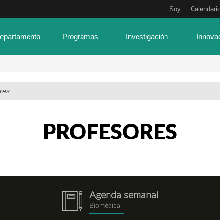
Soy:
Calendari
Departamento
Programas
Investigación
Innova
res
PROFESORES
Agenda semanal
notebook.png
Biomédica