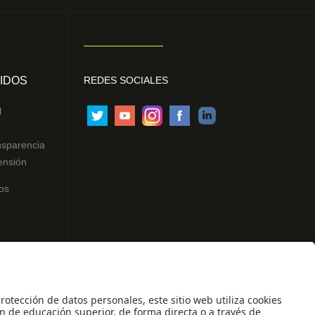
IDOS
REDES SOCIALES
l
nsparencia
ensión
os
ntes