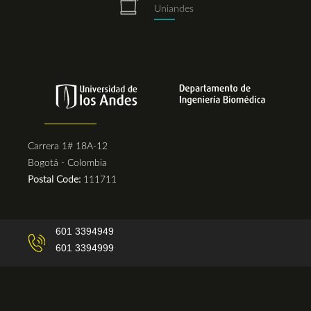
repositorio.png
Uniandes
Carrera 1# 18A-12
Bogotá - Colombia
Postal Code:
111711
601 3394949
601 3394999