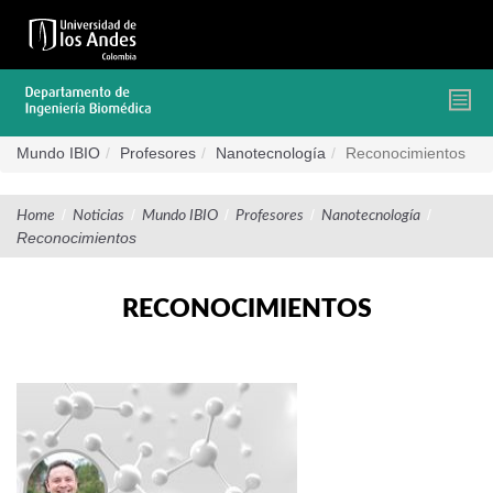
Pasar
al
contenido
principal
Mundo IBIO
Profesores
Nanotecnología
Reconocimientos
/
/
/
/
/
Home
Noticias
Mundo IBIO
Profesores
Nanotecnología
Reconocimientos
RECONOCIMIENTOS