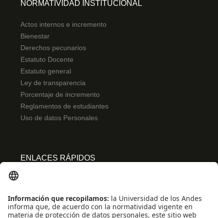
NORMATIVIDAD INSTITUCIONAL
Actos internos e incremento
Bienestar
Derechos pecunarios
Estatuto Docente
Estatuto general
Ley de transparencia
Porcentaje de incremento
Reglamentos de estudiantes
Uso de datos Personales
ENLACES RÁPIDOS
Centro de español
Conecta-TE
Convivencia y transparencia
Emergencias: Extensión 0000