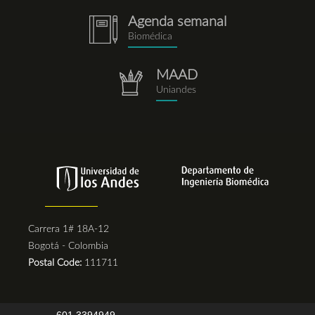
Agenda semanal
notebook.png
Biomédica
MAAD
repositorio.png
Uniandes
Carrera 1# 18A-12
Bogotá - Colombia
Postal Code:
111711