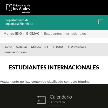
Pasar
al
contenido
principal
Mundo IBIO
BIOMAC
Estudiantes internacionales
/
/
/
/
Estudiantes
Home
Noticias
Mundo IBIO
BIOMAC
internacionales
ESTUDIANTES INTERNACIONALES
Actualmente no hay contenido clasificado con este término.
Calendario
eventos.png
Biomédica