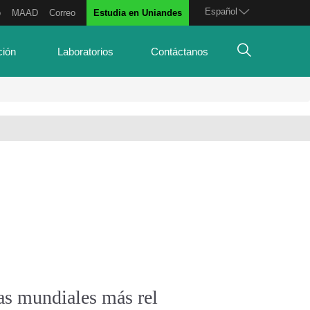
Español
o
MAAD
Correo
Estudia en Uniandes
ción
Laboratorios
Contáctanos
as mundiales más rel