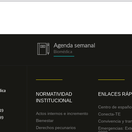
Agenda semanal
notebook.png
Biomédica
NORMATIVIDAD
ENLACES RÁP
INSTITUCIONAL
Centro de españo
49
Actos internos e incremento
Conecta-TE
99
Bienestar
Convivencia y tra
Derechos pecunarios
Emergencias: Ext