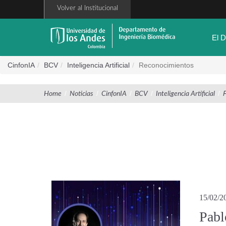
Pasar
Volver al Institucional
al
contenido
principal
El 
CinfonIA
BCV
Inteligencia Artificial
Reconocimientos
/
/
/
/
/
Home
Noticias
CinfonIA
BCV
Inteligencia Artificial
15/02/2
Pabl