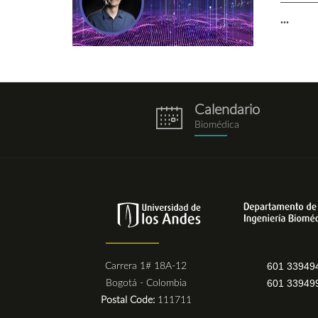
...
Calendario
eventos.png
Biomédica
601 33949
Carrera 1# 18A-12
601 33949
Bogotá - Colombia
Postal Code:
111711