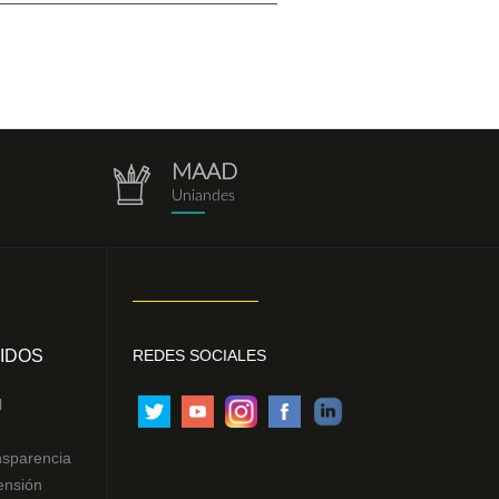
MAAD
repositorio.png
Uniandes
IDOS
REDES SOCIALES
l
nsparencia
ensión