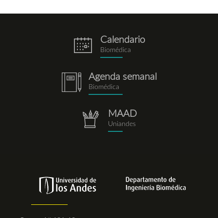
Calendario
eventos.png
Biomédica
Agenda semanal
notebook.png
Biomédica
MAAD
repositorio.png
Uniandes