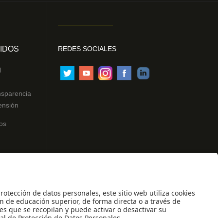
IDOS
REDES SOCIALES
l
nsparencia
ensión
os
ntes