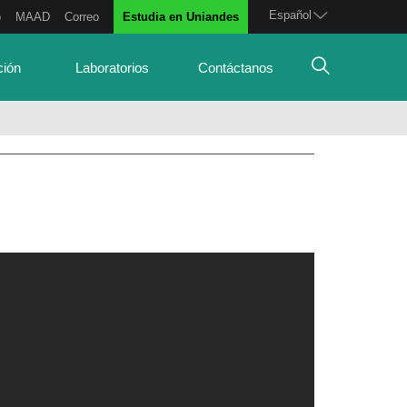
Español
o
MAAD
Correo
Estudia en Uniandes
ción
Laboratorios
Contáctanos