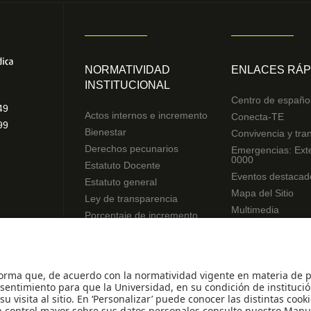
NORMATIVIDAD
ENLACES RÁP
INSTITUCIONAL
Centro de españo
49
Actos internos e incremento
Conecta-TE
99
Bienestar
Convivencia y tra
Derechos pecunarios
Emergencias: Ext
0000
Estatuto Docente
Eventos destacad
Estatuto general
Mapa del Sitio
Ley de transparencia
Multimedia
Porcentaje de incremento
Noticias
Reglamentos de estudiantes
Preguntas frecue
Uso de datos Personales