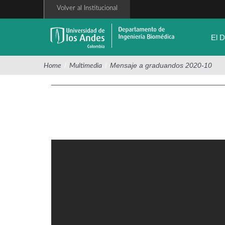
Pasar
Volver al Institucional
al
contenido
principal
El 
/
/
Mensaje a graduandos 2020-10
Home
Multimedia