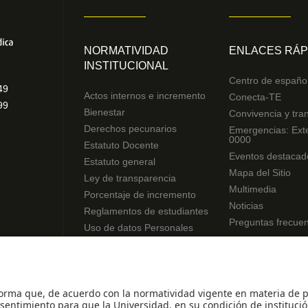
NORMATIVIDAD
ENLACES RÁP
INSTITUCIONAL
Centro de españo
49
Actos internos e incremento
Conecta-TE
99
Bienestar
Convivencia y tra
Derechos pecunarios
Emergencias: Ext
0000
Estatuto Docente
Eventos destacad
Estatuto general
Mapa del Sitio
Ley de transparencia
Multimedia
Porcentaje de incremento
Noticias
Reglamentos de estudiantes
Preguntas frecue
Uso de datos Personales