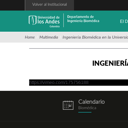
Pasar
Volver al Institucional
al
contenido
principal
El 
/
/
Ingeniería Biomédica en la Universi
Home
Multimedia
INGENIERÍ
https://vimeo.com/175756188
Calendario
eventos.png
Biomédica