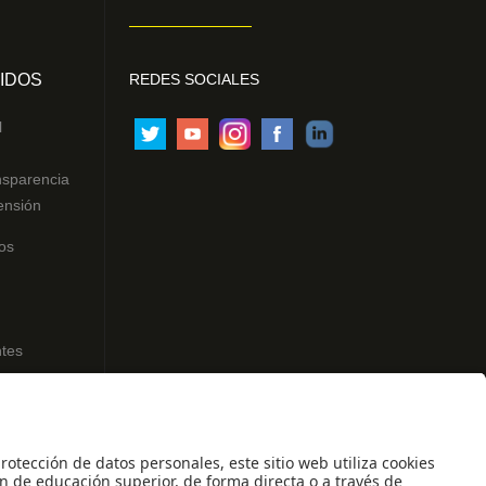
IDOS
REDES SOCIALES
l
nsparencia
ensión
os
ntes