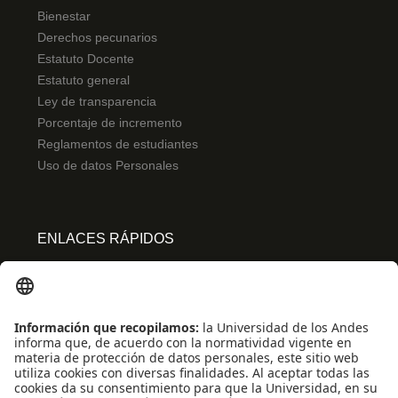
Bienestar
Derechos pecunarios
Estatuto Docente
Estatuto general
Ley de transparencia
Porcentaje de incremento
Reglamentos de estudiantes
Uso de datos Personales
ENLACES RÁPIDOS
Centro de español
Conecta-TE
Convivencia y transparencia
Emergencias: Extensión 0000
Eventos destacados
Mapa del Sitio