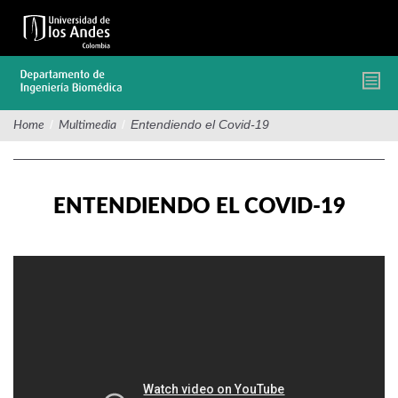
Pasar
al
contenido
principal
/
/
Entendiendo el Covid-19
Home
Multimedia
ENTENDIENDO EL COVID-19