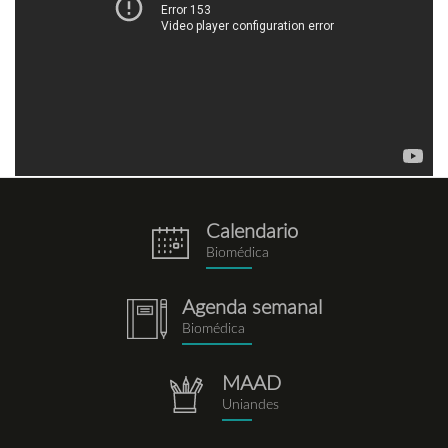
Calendario
eventos.png
Biomédica
Agenda semanal
notebook.png
Biomédica
MAAD
repositorio.png
Uniandes