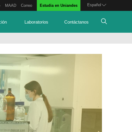
Español
o
MAAD
Correo
Estudia en Uniandes
ción
Laboratorios
Contáctanos