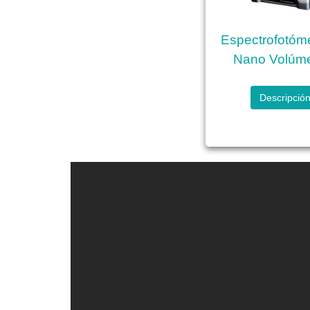
Espectrofotóm
Nano Volúm
Descripció