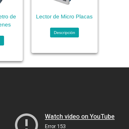
etro de
Lector de Micro Placas
enes
Descripción
n