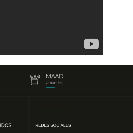
MAAD
repositorio.png
Uniandes
IDOS
REDES SOCIALES