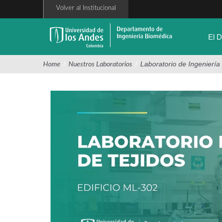
Pasar
Volver al Institucional
al
contenido
principal
El 
/
/
Laboratorio de Ingeniería
Home
Nuestros Laboratorios