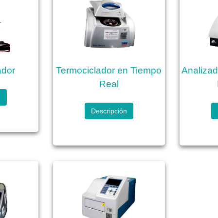
ador
Termociclador en Tiempo
Analiza
Real
n
Descripción