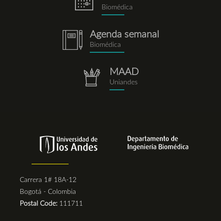
eventos.png
Biomédica
Agenda semanal
notebook.png
Biomédica
MAAD
repositorio.png
Uniandes
Carrera 1# 18A-12
Bogotá - Colombia
Postal Code:
111711