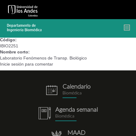
Pasar
al
contenido
principal
Código:
IBIO2251
Nombre corto:
Laboratorio Fenómenos de Transp. Biológico
Inicie sesión
para comentar
Calendario
eventos.png
Biomédica
Agenda semanal
notebook.png
Biomédica
MAAD
repositorio.png