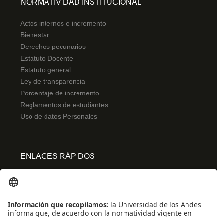
NORMATIVIDAD INSTITUCIONAL
Actos internos e incremento
Bienestar
Derechos pecunarios
Estatuto Docente
Estatuto general
Ley de transparencia
Porcentaje de incremento
Reglamentos de estudiantes
Uso de datos Personales
ENLACES RÁPIDOS
Centro de español
Conecta-TE
Convivencia y transparencia
Emergencias: Extensión 0000