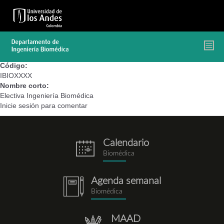
Pasar
al
contenido
principal
Código:
IBIOXXXX
Nombre corto:
Electiva Ingeniería Biomédica
Inicie sesión
para comentar
Calendario
eventos.png
Biomédica
Agenda semanal
notebook.png
Biomédica
MAAD
repositorio.png