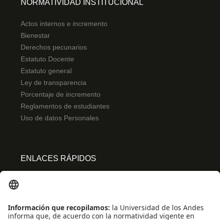
NORMATIVIDAD INSTITUCIONAL
Actos internos e incremento
Bienestar
Derechos pecunarios
Estatuto Docente
Estatuto general
Ley de transparencia
Porcentaje de incremento
Reglamentos de estudiantes
Uso de datos Personales
ENLACES RÁPIDOS
Centro de español
Conecta-TE
Convivencia y transparencia
Emergencias: Extensión 0000