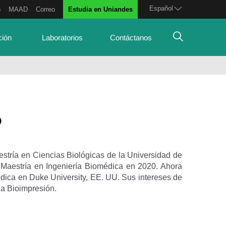
Español
o
MAAD
Correo
Estudia en Uniandes
ción
Laboratorios
Contáctanos
D
estría en Ciencias Biológicas de la Universidad de
Maestría en Ingeniería Biomédica en 2020. Ahora
édica en Duke University, EE. UU. Sus intereses de
 la Bioimpresión.