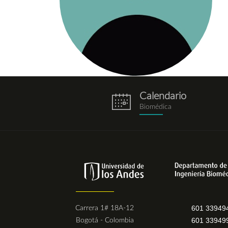
Calendario
eventos.png
Biomédica
601 33949
Carrera 1# 18A-12
601 33949
Bogotá - Colombia