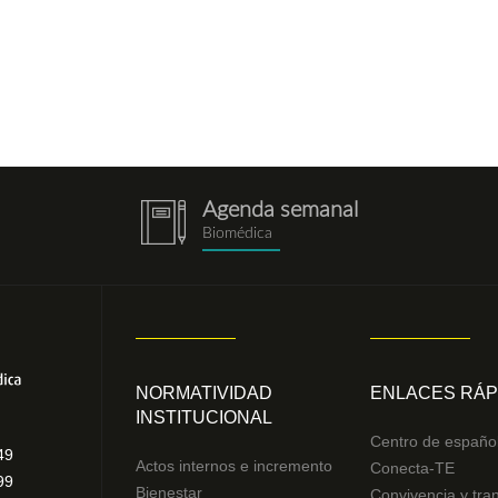
Agenda semanal
notebook.png
Biomédica
NORMATIVIDAD
ENLACES RÁP
INSTITUCIONAL
Centro de españo
49
Actos internos e incremento
Conecta-TE
99
Bienestar
Convivencia y tra