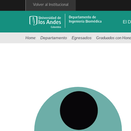
Pasar
Volver al Institucional
al
contenido
principal
El 
/
Departamento
/
Egresados
/
Home
Graduados con Hono