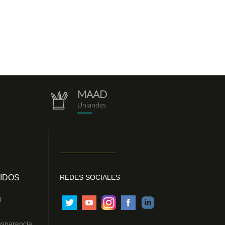
MAAD
repositorio.png
Uniandes
IDOS
REDES SOCIALES
l
nsparencia