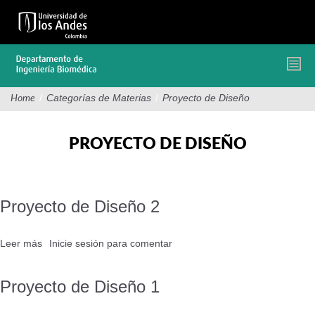
Pasar
al
contenido
principal
/
Categorías de Materias
/
Proyecto de Diseño
Home
PROYECTO DE DISEÑO
Proyecto de Diseño 2
Leer más
sobre
Inicie sesión
para comentar
Proyecto
de
Proyecto de Diseño 1
Diseño
2