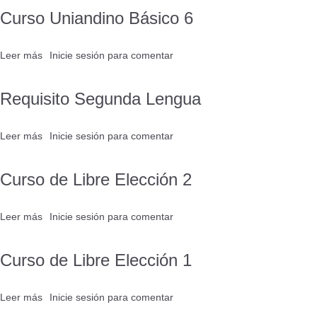
Uniandino
Curso Uniandino Básico 6
Básico
7
Leer más
sobre
Inicie sesión
para comentar
Curso
Uniandino
Requisito Segunda Lengua
Básico
6
Leer más
sobre
Inicie sesión
para comentar
Requisito
Segunda
Curso de Libre Elección 2
Lengua
Leer más
sobre
Inicie sesión
para comentar
Curso
de
Curso de Libre Elección 1
Libre
Elección
2
Leer más
sobre
Inicie sesión
para comentar
Curso