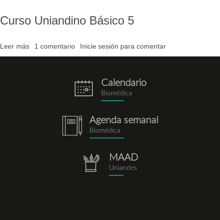
Escritura
Universitaria
Curso Uniandino Básico 5
1
Leer más
sobre
1 comentario
Inicie sesión
para comentar
Curso
Uniandino
Básico
Calendario
eventos.png
5
Biomédica
Agenda semanal
notebook.png
Biomédica
MAAD
repositorio.png
Uniandes