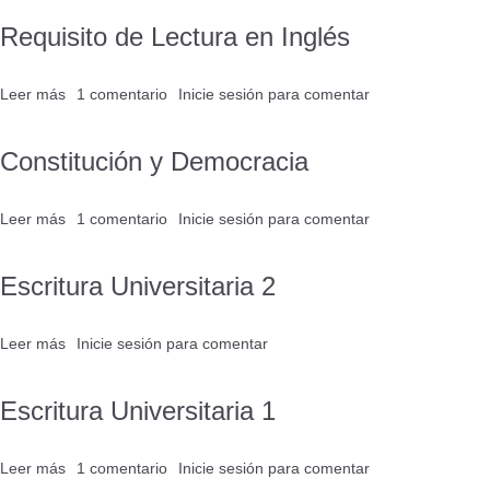
de
Requisito de Lectura en Inglés
Libre
Elección
1
Leer más
sobre
1 comentario
Inicie sesión
para comentar
Requisito
de
Constitución y Democracia
Lectura
en
Inglés
Leer más
sobre
1 comentario
Inicie sesión
para comentar
Constitución
y
Escritura Universitaria 2
Democracia
Leer más
sobre
Inicie sesión
para comentar
Escritura
Universitaria
Escritura Universitaria 1
2
Leer más
sobre
1 comentario
Inicie sesión
para comentar