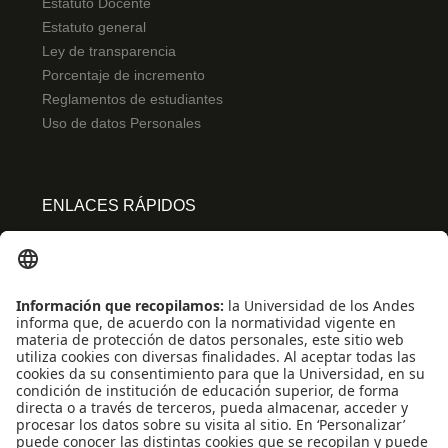
Estatuto Docente
Estatuto general
Ley de transparencia
Porcentaje de incremento
Reglamentos de estudiantes
Uso de datos Personales
ENLACES RÁPIDOS
Centro de español
Conecta-TE
Convivencia y transparencia
Emergencias: Extensión 0000
Eventos destacados
Mapa del Sitio
Multimedia
Noticias
Preguntas frecuentes