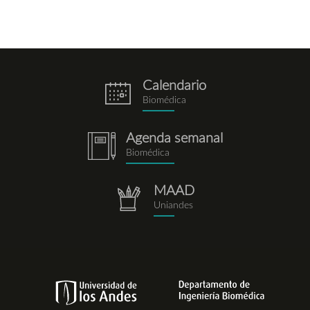
Calendario
eventos.png
Biomédica
Agenda semanal
notebook.png
Biomédica
MAAD
repositorio.png
Uniandes