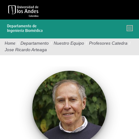
Pasar
al
contenido
principal
/
Departamento
/
Nuestro Equipo
/
Profesores Catedra
/
Home
Jose Ricardo Arteaga