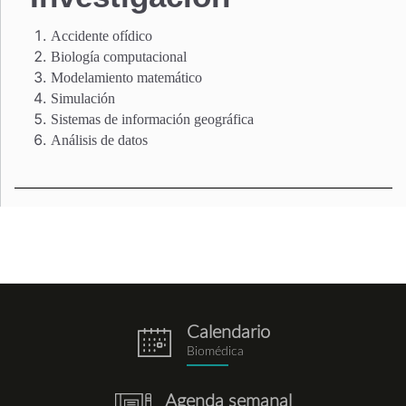
Accidente ofídico
Biología computacional
Modelamiento matemático
Simulación
Sistemas de información geográfica
Análisis de datos
Calendario
eventos.png
Biomédica
Agenda semanal