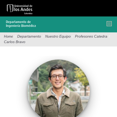
Pasar
al
contenido
principal
/
Departamento
/
Nuestro Equipo
/
Profesores Catedra
/
Home
Carlos Bravo