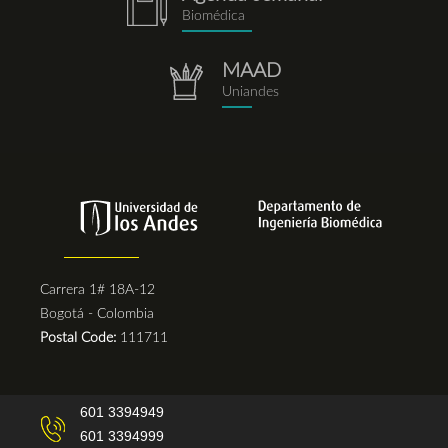
notebook.png
Biomédica
MAAD
repositorio.png
Uniandes
Carrera 1# 18A-12
Bogotá - Colombia
Postal Code:
111711
601 3394949
601 3394999