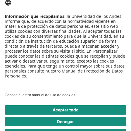
Conecta-TE
Convivencia y transparencia
Emergencias: Extensión 0000
Eventos destacados
Mapa del Sitio
Multimedia
Noticias
Preguntas frecuentes
REDES SOCIALES
Universidad de los Andes | Vigilada Mineducación
Reconocimiento como Universidad: Decreto 1297 del 30 de mayo de 1964.
Reconocimiento personería jurídica: Resolución 28 del 23 de febrero de 1949
Minjusticia.
© - Derechos Reservados Universidad de los Andes