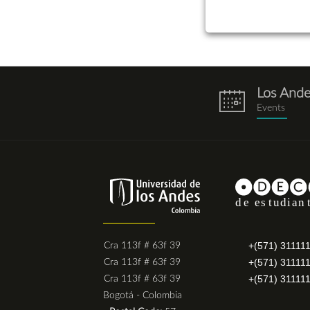
Los And
eventos.png
Events
+(571) 31111
Cra 113f # 63f 39
+(571) 31111
Cra 113f # 63f 39
+(571) 31111
Cra 113f # 63f 39
Bogotá - Colombia