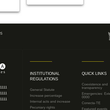
es
INSTITUTIONAL
QUICK LINKS
REGULATIONS
Coexistence and
11111
transparency
General Statute
11111
Emergencies: Ext
Increase percentage
0000
11111
Internal acts and increase
Conecta-TE
Pecuniary rights
Featured events