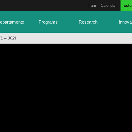
I am
Calendar
Estu
Departamento
Programs
Research
Innova
ML – 302)