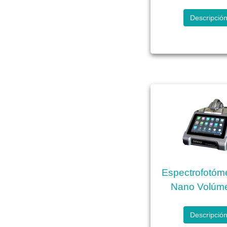
Descripció
Espectrofotóm
Nano Volúm
Descripció