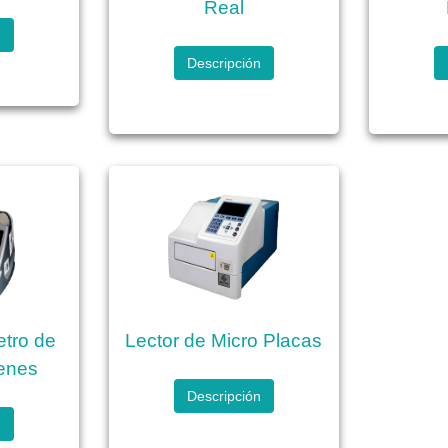
Real
n
Descripción
etro de
Lector de Micro Placas
enes
Descripción
n