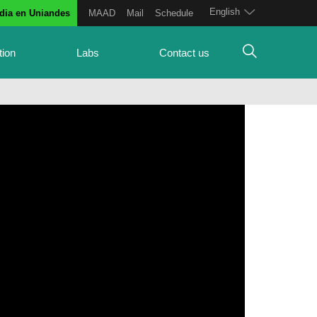
English
dia en Uniandes
MAAD
Mail
Schedule
tion
Labs
Contact us