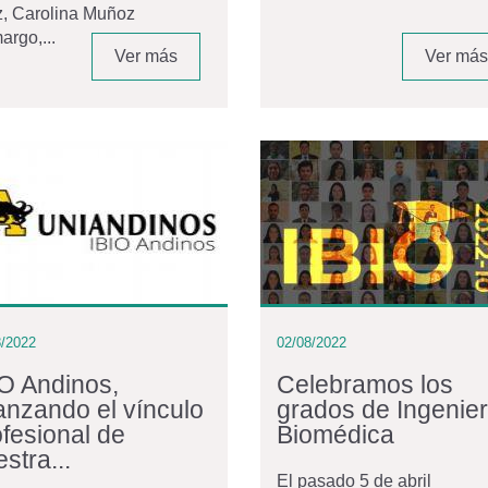
, Carolina Muñoz
rgo,...
Ver más
Ver más
8/2022
02/08/2022
IO Andinos,
Celebramos los
ianzando el vínculo
grados de Ingenier
ofesional de
Biomédica
stra...
El pasado 5 de abril