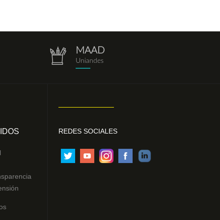
MAAD
repositorio.png
Uniandes
IDOS
REDES SOCIALES
l
nsparencia
ensión
os