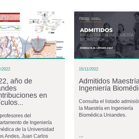
2/2022
15/11/2022
22, año de
Admitidos Maestrí
andes
Ingeniería Bioméd
ntribuciones en
ículos...
Consulta el listado admisi
la Maestría en Ingeniería
Biomédica Uniandes.
profesores del
rtamento de Ingeniería
édica de la Universidad
...
os Andes, Juan Carlos