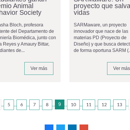
emio Animal
proyecto que salv
havior Society
vidas
sha Bloch, profesora
SARMaware, un proyecto
tente del Departamento de
innovador que nace de las
niería Biomédica, junto con
materias PD (Proyecto de
a Reyes y Amaury Bittar,
Diseño) y que busca detect
diantes de...
de forma oportuna SARM (..
Ver más
Ver más
9
5
6
7
8
10
11
12
13