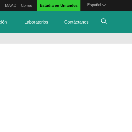
Español
o
MAAD
Correo
Estudia en Uniandes
ción
Laboratorios
Contáctanos