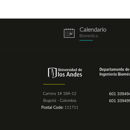
Calendario
eventos.png
Biomédica
601 33949
Carrera 1# 18A-12
601 33949
Bogotá - Colombia
Postal Code:
111711