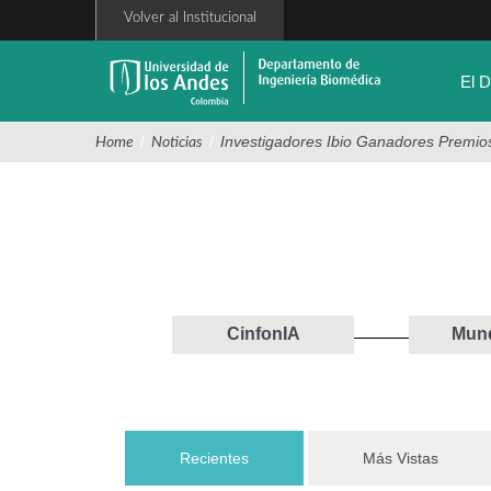
Pasar
Volver al Institucional
al
contenido
principal
El 
/
/
Investigadores Ibio Ganadores Premio
Home
Noticias
CinfonIA
Mund
Recientes
(solapa activa)
Más Vistas