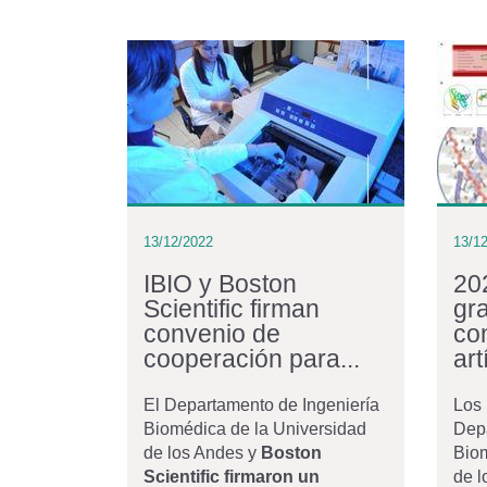
13/12/2022
13/1
IBIO y Boston
20
Scientific firman
gr
convenio de
co
cooperación para...
art
El Departamento de Ingeniería
Los 
Biomédica de la Universidad
Depa
de los Andes y
Boston
Biom
Scientific firmaron un
de l