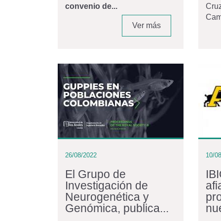
convenio de...
Cruz
Cama
Ver más
26/08/2022
10/0
El Grupo de
IB
Investigación de
af
Neurogenética y
pr
Genómica, publica...
nue