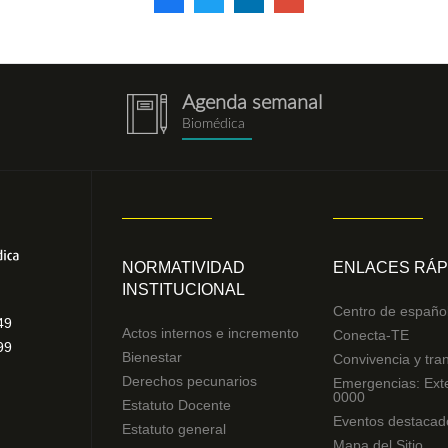
Agenda semanal
notebook.png
Biomédica
NORMATIVIDAD
ENLACES RÁP
INSTITUCIONAL
Centro de españo
49
Actos internos e incremento
Conecta-TE
99
Bienestar
Convivencia y tra
Derechos pecunarios
Emergencias: Ext
0000
Estatuto Docente
Eventos destacad
Estatuto general
Mapa del Sitio